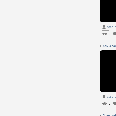
bass_p
3
Дом с па
bass_p
2
План поб