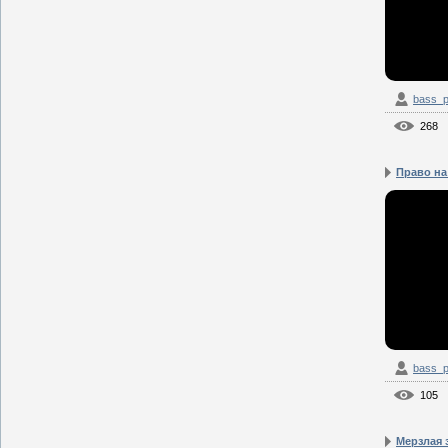
bass_p
268
Право на
bass_p
105
Мерзлая 