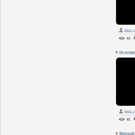
bass_p
93
Не остав
bass_p
92
Морской