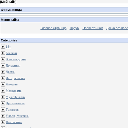
[
Мой сайт
]
Форма входа
Меню сайта
Главная страница
Форум
Написать нам
Доска объявле
Categories
18+
Боевики
Военная драма
Детективы
Драма
Исторические
Комедии
Мелодрама
Мультфильмы
Приключения
Триллеры
Ужасы, Мистика
Фантастика