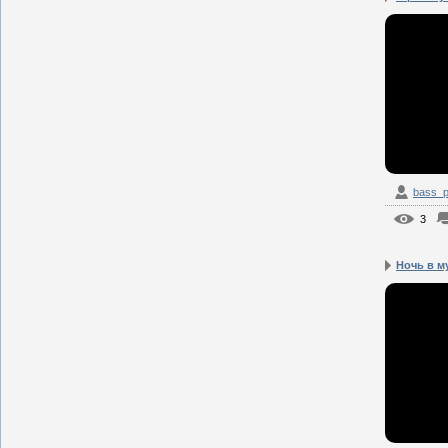
bass_p
3
Ночь в м