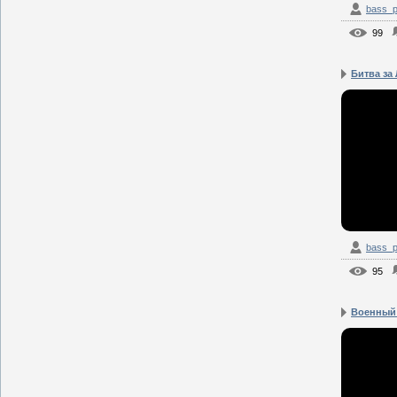
bass_p
99
Битва за
bass_p
95
Военный