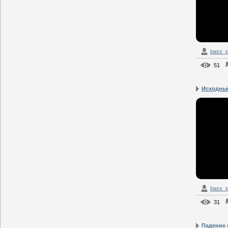
bass_p
51
Исходны
bass_p
31
Падение