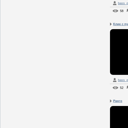
bass_p
58
Клик с п
bass_p
52
Ранго