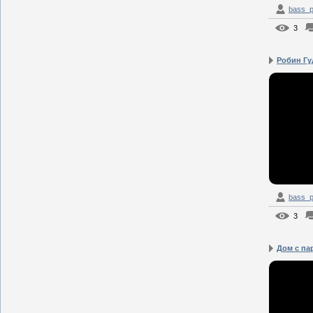
bass_p
3
Робин Гу
bass_p
3
Дом с па