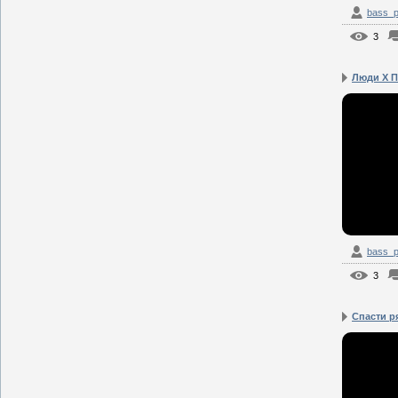
bass_p
3
Люди X П
bass_p
3
Спасти р