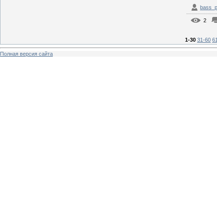
bass_p
2
1-30
31-60
6
Полная версия сайта