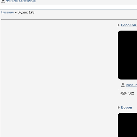
Фильмы катастрофы
Главная
»
Видео
:
175
РобоКоп 
bass_p
302
Ворон