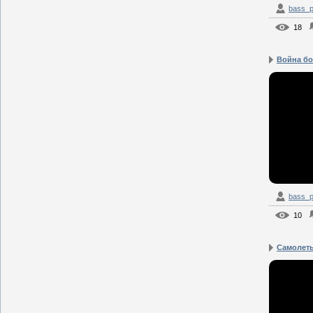
bass_p
18
Война бо
bass_p
10
Самолет