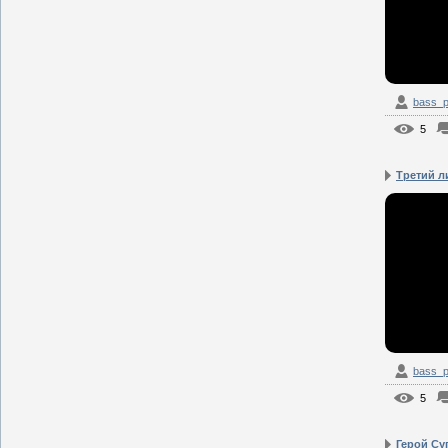
bass_p
5
Третий 
bass_p
5
Герой Су