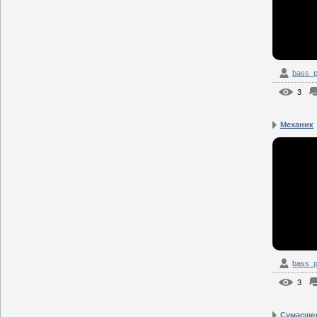
bass_p
3
Механик
bass_p
3
Сумасшед