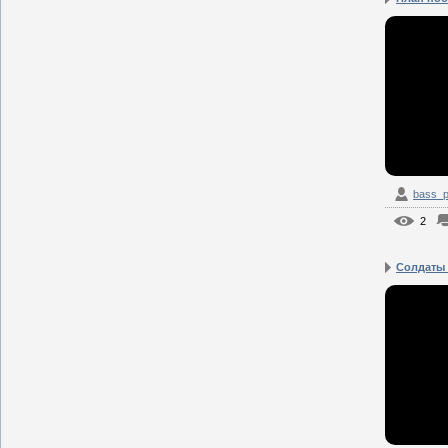
bass_p
2
Солдаты 