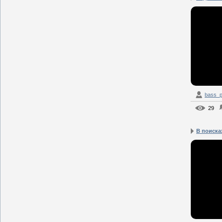
bass_p
29
В поиска