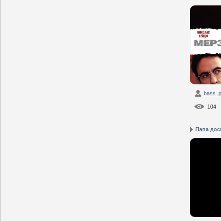
bass_p
104
Папа дос