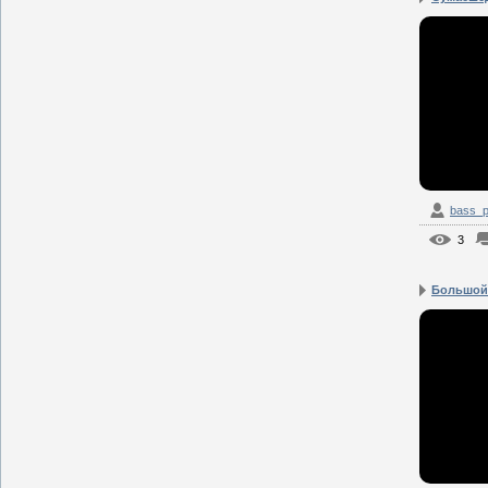
bass_p
3
Большой